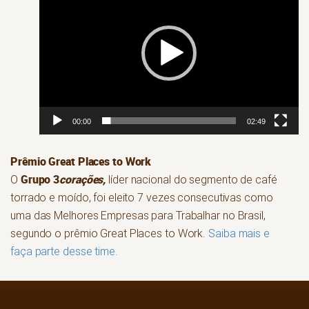
vídeo
00:00
02:49
Prêmio Great Places to Work
Grupo 3
corações
,
O
líder nacional do segmento de café
torrado e moído, foi eleito 7 vezes consecutivas como
uma das Melhores Empresas para Trabalhar no Brasil,
segundo o prêmio Great Places to Work.
Saiba mais e
faça parte desse time.