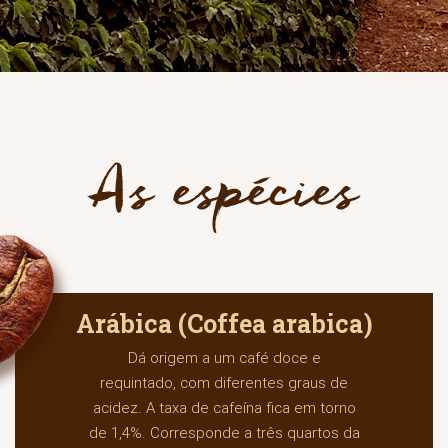
Arábica (Coffea arabica)
Dá origem a um café doce e
requintado, com diferentes graus de
acidez. A taxa de cafeína fica em torno
de 1,4%. Corresponde a três quartos da