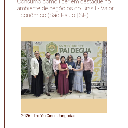
Consumo como líder em destaque no
ambiente de negócios do Brasil - Valor
Econômico (São Paulo | SP)
2026 - Selo Agro Mais Integridade
2026 - Prê
2026