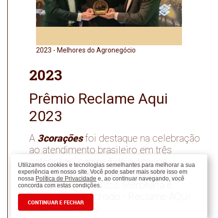
2023 - Prêmio POPAI 2023
2023 - Mel
Ceará
2023
Prêmio Reclame Aqui
2023
3corações
A
foi destaque na celebração
ao atendimento brasileiro em três
categorias: campeã da categoria
Utilizamos cookies e tecnologias semelhantes para melhorar a sua
Alimentos - Café e vice-campeã das
experiência em nosso site. Você pode saber mais sobre isso em
nossa
Política de Privacidade
e, ao continuar navegando, você
categorias Alimentos Mercearia e
concorda com estas condições.
Ecommerce Nichado - Reclame AQUI
CONTINUAR E FECHAR
(São Paulo | SP)