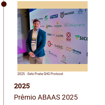
2025 - Prêmio We Love GRT
2025 - Cert
Jurídica
2025
Prêmio ABAAS 2025