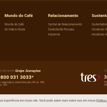
Mundo do Café
Relacionamento
Sustent
Mundo do Café
Central de Relacionamento
Sustentabil
Do Grão à Xícara
Conectando Pessoas
Iniciativas S
Imprensa
Iniciativas 
Grupo
3corações
C
tendimento
800 031 3033*
*a
 segunda à sexta-feira das 8h às 18h.
Sá
às 12h.
sua experiência em nosso site. Você pode saber mais sobre isso em nossa
Política