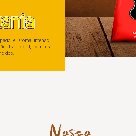
Com sabor encorpado e aroma intenso,
conta com a versão Tradicional, com os
grãos torrados e moídos.