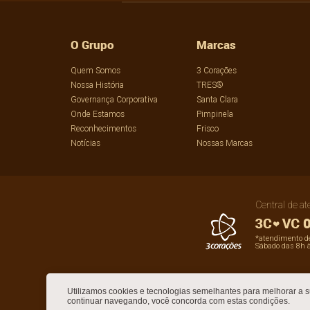
O Grupo
Marcas
Quem Somos
3 Corações
Nossa História
TRES®
Governança Corporativa
Santa Clara
Onde Estamos
Pimpinela
Reconhecimentos
Frisco
Notícias
Nossas Marcas
Central de a
0
*atendimento de
Sábado das 8h 
Utilizamos cookies e tecnologias semelhantes para melhorar a 
continuar navegando, você concorda com estas condições.