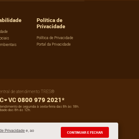
abilidade
Política de
Privacidade
idade
Política de Privacidade
ociais
Portal da Privacidade
Ambientais
entral de atendimento TRES®
0800 979 2021*
tendimento de segunda à sexta-feira das 8h às 18h.
bado das 8h às 12h.
 de Privacidade
e, ao
CONTINUAR E FECHAR