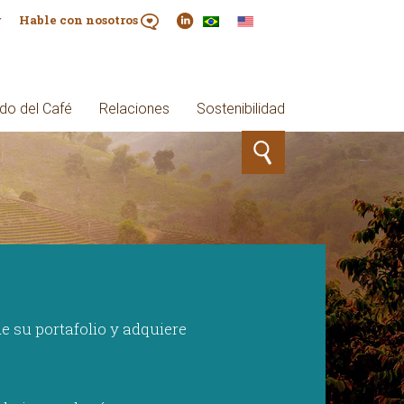
r
Hable con nosotros
do del Café
Relaciones
Sostenibilidad
de su portafolio y adquiere