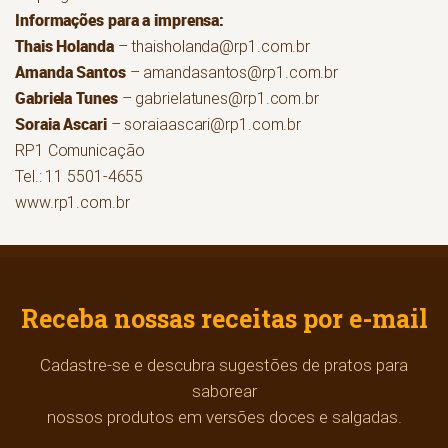
Informações para a imprensa:
Thais Holanda
– thaisholanda@rp1.com.br
Amanda Santos
– amandasantos@rp1.com.br
Gabriela Tunes
– gabrielatunes@rp1.com.br
Soraia Ascari
– soraiaascari@rp1.com.br
RP1 Comunicação
Tel.: 11 5501-4655
www.rp1.com.br
Receba nossas receitas por e-mail
Cadastre-se e descubra sugestões de pratos para
saborear
nossos produtos em versões doces e salgadas.