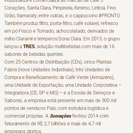
industrializa e comercializa as marcas de café 3
Corações, Santa Clara, Pimpinela, Kimimo, Letícia, Fino
Grão, Itamaraty, entre outras, e o cappuccino #PRONTO.
Também produz filtro, porta-filtro, café solúvel, refresco
em pó Frisco e Tornado, achocolatado, derivados de
milho Claramil e temperos Dona Clara. Em 2013, o grupo
TRES
lançou a
, solução multibebidas com mais de 16
sabores de bebidas quentes.
Com 25 Centros de Distribuição (CDs), cinco Plantas
Fabris (nove Unidades Industriais), três Unidades de
Compra e Beneficiamento de Café Verde (Armazéns),
uma Unidade de Exportação, uma Unidade Corporativa –
Integradora (CE, SP e MG) – e a Escola de Serviços e
Sabores, a empresa está presente em mais de 300 mil
pontos de venda no País, com estrutura logística e
3corações
comercial próprias. A
fechou 2014 com
faturamento de R$ 2,7 bilhões e mais de 4,7 mil
empregos diretos.