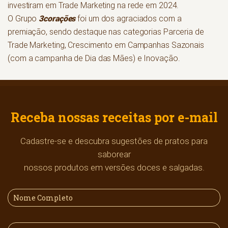
investiram em Trade Marketing na rede em 2024.
3corações
O Grupo
foi um dos agraciados com a
premiação, sendo destaque nas categorias Parceria de
Trade Marketing, Crescimento em Campanhas Sazonais
(com a campanha de Dia das Mães) e Inovação.
Receba nossas receitas por e-mail
Cadastre-se e descubra sugestões de pratos para
saborear
nossos produtos em versões doces e salgadas.