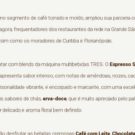
nal no segmento de café torrado e moído, ampliou sua parceria
de agora, frequentadores dos restaurantes da rede na Grande
sim como os moradores de Curitiba e Florianópolis.
Espresso 
ntar com blends da máquina multibebidas TRES. O
 e apresenta sabor intenso, com notas de amêndoas, nozes, cac
ersonalidade vibrante, é encorpado e marcante, com uma exce
erva-doce
is sabores de chás,
, que é muito apreciado pelo pal
 delicado e aroma floral bem definido.
Café com Leite
Chocolat
ão desfrutar as bebidas cremosas
,