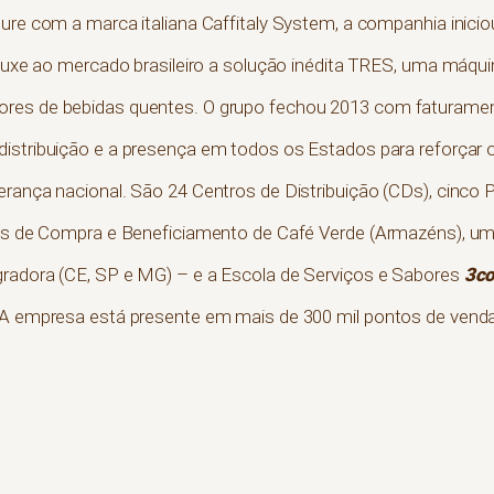
ture com a marca italiana Caffitaly System, a companhia inic
trouxe ao mercado brasileiro a solução inédita TRES, uma máq
res de bebidas quentes. O grupo fechou 2013 com faturament
 distribuição e a presença em todos os Estados para reforçar 
erança nacional. São 24 Centros de Distribuição (CDs), cinco P
ades de Compra e Beneficiamento de Café Verde (Armazéns), u
3co
gradora (CE, SP e MG) – e a Escola de Serviços e Sabores
. A empresa está presente em mais de 300 mil pontos de venda