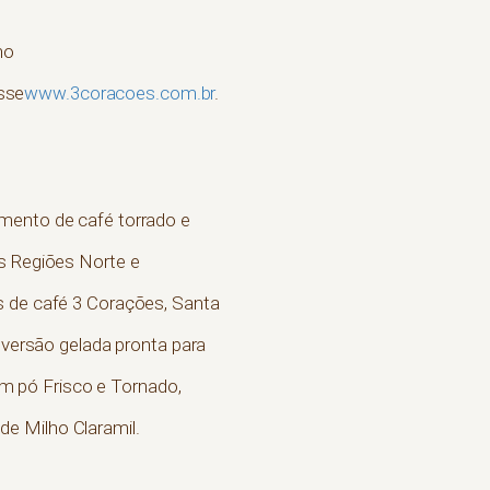
no
sse
www.3coracoes.com.br
.
gmento de café torrado e
as Regiões Norte e
s de café 3 Corações, Santa
 versão gelada pronta para
 em pó Frisco e Tornado,
e Milho Claramil.