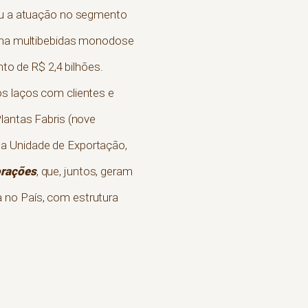
iou a atuação no segmento
uina multibebidas monodose
o de R$ 2,4 bilhões.
os laços com clientes e
lantas Fabris (nove
ma Unidade de Exportação,
rações
, que, juntos, geram
 no País, com estrutura