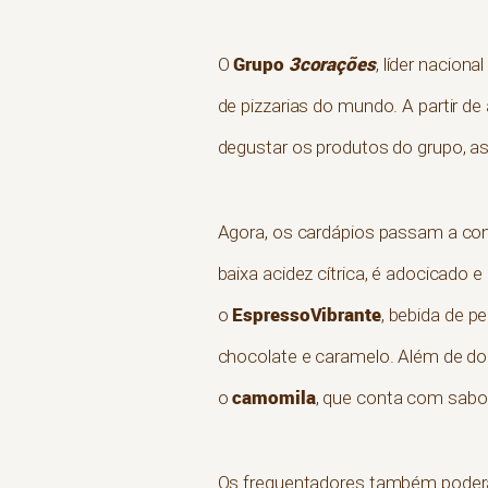
Grupo
3corações
O
, líder nacio
de pizzarias do mundo. A partir 
degustar os produtos do grupo, as
Agora, os cardápios passam a co
baixa acidez cítrica, é adocicado
EspressoVibrante
o
, bebida de p
chocolate e caramelo. Além de do
camomila
o
, que conta com sabor
Os frequentadores também poder