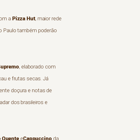
Pizza Hut
 com a
, maior rede
 São Paulo também poderão
Supremo
, elaborado com
au e frutas secas. Já
lente doçura e notas de
adar dos brasileiros e
e Quente
Cappuccino
e
da