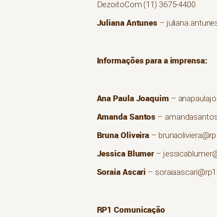
DezoitoCom (11) 3675-4400
Juliana Antunes
– juliana.antun
Informações para a imprensa:
Ana Paula Joaquim
– anapaulaj
Amanda Santos
– amandasantos
Bruna Oliveira
– brunaoliviera@r
Jessica Blumer
– jessicablumer
Soraia Ascari
– soraiaascari@rp1
RP1 Comunicação