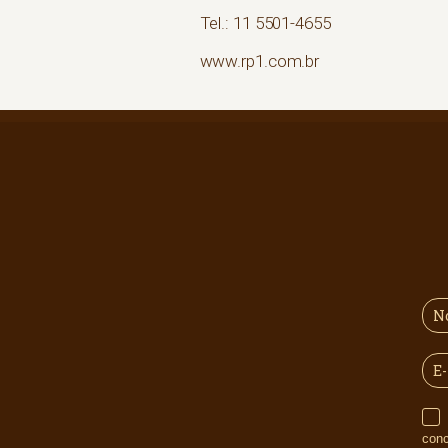
Tel.: 11 5501-4655
www.rp1.com.br
Informo que desejo receber comunicações do Grupo 3coraçõe
con