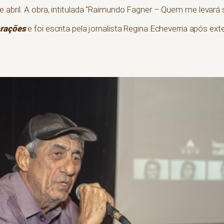
 abril. A obra, intitulada “Raimundo Fagner – Quem me levará 
rações
e foi escrita pela jornalista Regina Echeverria após ex