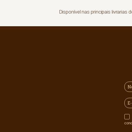
Disponível nas principais livrarias d
Informo que desejo receber comunicações do Grupo 3coraçõe
con