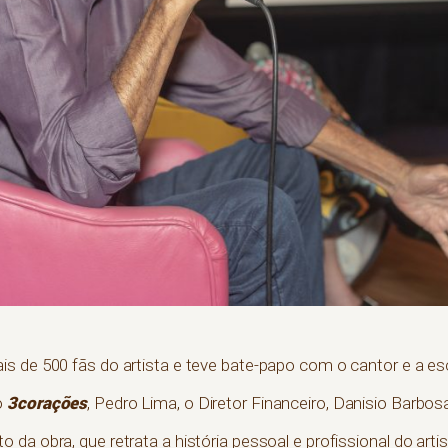
s de 500 fãs do artista e teve bate-papo com o cantor e a es
3corações
o
, Pedro Lima, o Diretor Financeiro, Danisio Barbos
 da obra, que retrata a história pessoal e profissional do ar