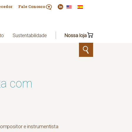
ecedor
Fale Conosco
to
Sustentabilidade
Nossa loja
eza com
 compositor e instrumentista