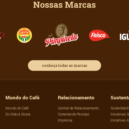
Nossas Marcas
conheça todas as marcas
Mundo do Café
Relacionamento
Sustent
Mundo do Café
Central de Relacionamento
Sustentabil
Do Grão à Xícara
Conectando Pessoas
Iniciativas S
Imprensa
Iniciativas 