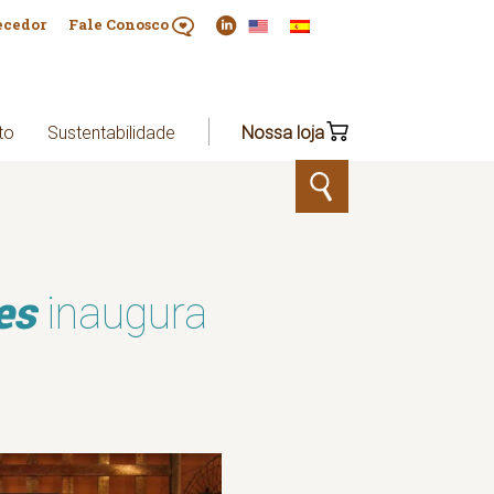
ecedor
Fale Conosco
to
Sustentabilidade
Nossa loja
es
inaugura