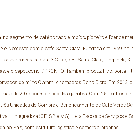
nal no segmento de café torrado e moído, pioneiro e líder de 
te e Nordeste com o café Santa Clara. Fundada em 1959, no in
liza as marcas de café 3 Corações, Santa Clara, Pimpinela, Kim
ras, e o cappuccino #PRONTO. Também produz filtro, porta-filtr
erivados de milho Claramil e temperos Dona Clara. Em 2013, 
 mais de 20 sabores de bebidas quentes. Com 25 Centros de Di
s), três Unidades de Compra e Beneficiamento de Café Verde (
iva – Integradora (CE, SP e MG) – e a Escola de Serviços e 
a no País, com estrutura logística e comercial próprias.