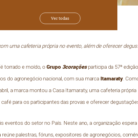
Ver todas
com uma cafeteria própria no evento, além de oferecer degus
Grupo
3corações
fé torrado e moído, o
participa da 57ª ediçã
Itamaraty
tos do agronegócio nacional, com sua marca
. Como
bril, a marca montou a Casa Itamaraty, uma cafeteria própria
 café para os participantes das provas e oferecer degustações
is eventos do setor no País. Neste ano, a organização espera 
a reúne palestras, fóruns, expositores de agronegócios, comér