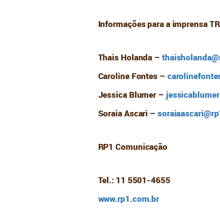
Informações para a imprensa T
Thais Holanda ­–
thaisholanda@
Caroline Fontes –
carolinefont
Jessica Blumer –
jessicablume
Soraia Ascari –
soraiaascari@rp
RP1 Comunicação
Tel.: 11 5501-4655
www.rp1.com.br