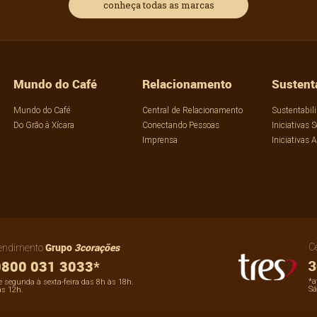
conheça todas as marcas
Mundo do Café
Relacionamento
Sustent
Mundo do Café
Central de Relacionamento
Sustentabil
Do Grão à Xícara
Conectando Pessoas
Iniciativas S
Imprensa
Iniciativas 
Grupo
3corações
C
tendimento
800 031 3033*
*a
 segunda à sexta-feira das 8h às 18h.
Sá
às 12h.