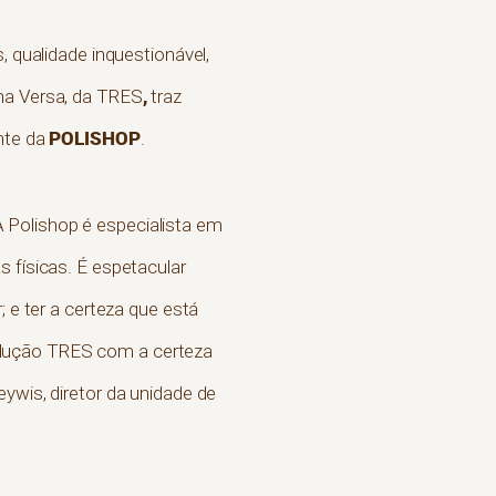
, qualidade inquestionável,
,
ina Versa, da TRES
traz
POLISHOP
nte da
.
 Polishop é especialista em
 físicas. É espetacular
 e ter a certeza que está
olução TRES com a certeza
ywis, diretor da unidade de