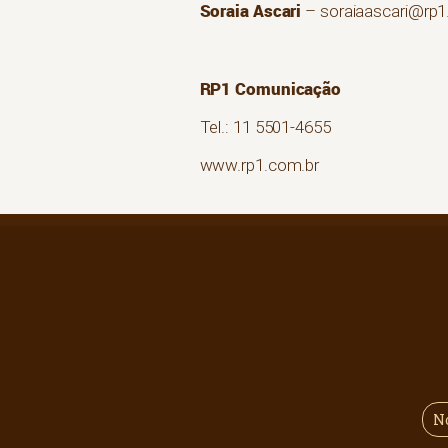
Soraia Ascari
– soraiaascari@rp1
RP1 Comunicação
Tel.: 11 5501-4655
www.rp1.com.br