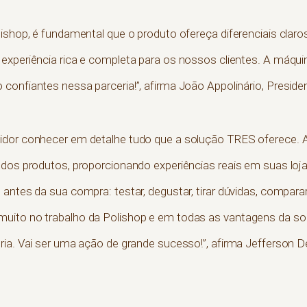
ishop, é fundamental que o produto ofereça diferenciais claros
experiência rica e completa para os nossos clientes. A máqu
confiantes nessa parceria!”, afirma João Appolinário, Preside
idor conhecer em detalhe tudo que a solução TRES oferece. A
 dos produtos, proporcionando experiências reais em suas lojas
antes da sua compra: testar, degustar, tirar dúvidas, comparar;
muito no trabalho da Polishop e em todas as vantagens da s
ria. Vai ser uma ação de grande sucesso!”, afirma Jefferson De