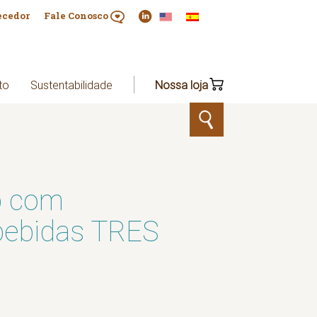
ecedor
Fale Conosco
to
Sustentabilidade
Nossa loja
op com
bebidas TRES