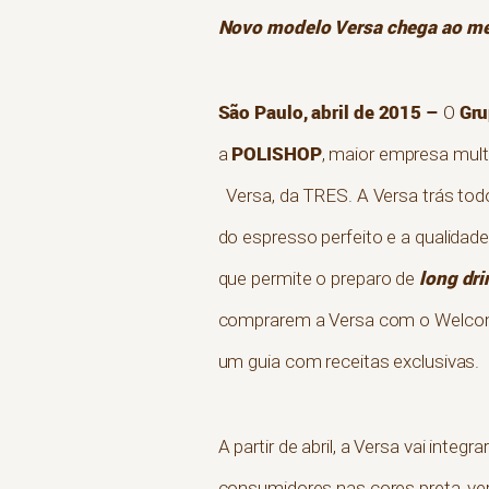
Novo modelo Versa chega ao me
São Paulo, abril de 2015 –
Gr
O
POLISHOP
a
, maior empresa mul
Versa, da TRES. A Versa trás tod
do espresso perfeito e a qualidad
long dri
que permite o preparo de
comprarem a Versa com o Welco
um guia com receitas exclusivas.
A partir de abril, a Versa vai integ
consumidores nas cores preta, ver