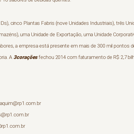
Ds), cinco Plantas Fabris (nove Unidades Industriais), três U
mazéns), uma Unidade de Exportação, uma Unidade Corporativ
abores, a empresa está presente em mais de 300 mil pontos d
3corações
pria. A
fechou 2014 com faturamento de R$ 2,7 bilh
oaquim@rp1.com.br
@rp1.com.br
@rp1.com.br