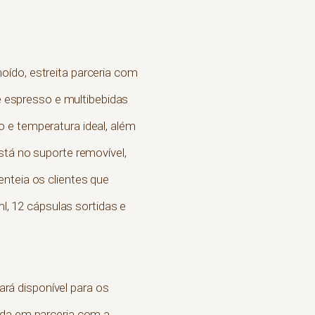
moído, estreita parceria com
 espresso e multibebidas
 e temperatura ideal, além
stá no suporte removível,
enteia os clientes que
l, 12 cápsulas sortidas e
tará disponível para os
ida em parceria com a