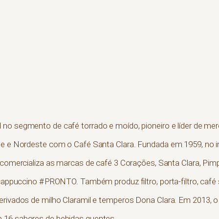
al no segmento de café torrado e moído, pioneiro e líder de 
te e Nordeste com o Café Santa Clara. Fundada em 1959, no in
 comercializa as marcas de café 3 Corações, Santa Clara, Pimpi
 cappuccino #PRONTO. Também produz filtro, porta-filtro, café 
erivados de milho Claramil e temperos Dona Clara. Em 2013, 
 16 sabores de bebidas quentes.