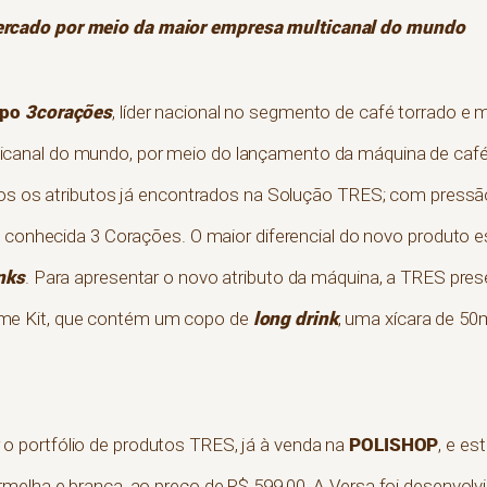
rcado por meio da maior empresa multicanal do mundo
upo
3corações
, líder nacional no segmento de café torrado e 
ticanal do mundo, por meio do lançamento da máquina de café
os os atributos já encontrados na Solução TRES; com pressão
e conhecida 3 Corações. O maior diferencial do novo produto e
nks
. Para apresentar o novo atributo da máquina, a TRES pres
long drink
me Kit, que contém um copo de
, uma xícara de 50m
POLISHOP
rar o portfólio de produtos TRES, já à venda na
, e es
melha e branca, ao preço de R$ 599,00. A Versa foi desenvolv