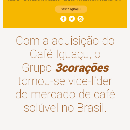
Com a aquisição do
Fundado em 1967 na cidade de Cornélio Procópio, no nor
Iguaçu foi incorporado ao Grupo
3corações
em 2016. Su
Café Iguaçu, o
conta com café solúvel, café torrado e moído, além de cappu
3corações
Grupo
visite Iguaçu
tornou-se vice-líder
do mercado de café
solúvel no Brasil.